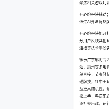
聚焦相关游戏功
开心跑得快辅助
通过AI算法调整
开心跑得快能开挂
分用户反映其他玩
连接等技术手段实
微乐广东麻将专
汕、惠州等多地
单直接，节奏轻
磋牌技，红中王
益更具随机性，
松上手，粤语配
添社交乐趣，运