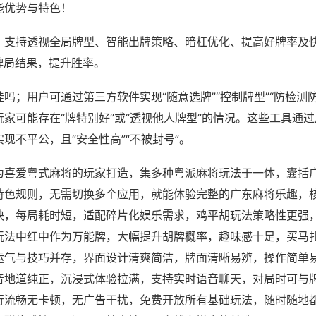
能优势与特色！
；支持透视全局牌型、智能出牌策略、暗杠优化、提高好牌率及
牌局结果，提升胜率。
吗；用户可通过第三方软件实现“随意选牌”“控制牌型”“防检测
家可能存在“牌特别好”或“透视他人牌型”的情况。这些工具通
现不平公，且“安全性高”“不被封号”。
为喜爱粤式麻将的玩家打造，集多种粤派麻将玩法于一体，囊括
特色规则，无需切换多个应用，就能体验完整的广东麻将乐趣，
快，每局耗时短，适配碎片化娱乐需求，鸡平胡玩法策略性更强
玩法中红中作为万能牌，大幅提升胡牌概率，趣味感十足，买马
运气与技巧并存，界面设计清爽简洁，牌面清晰易辨，操作简单
音地道纯正，沉浸式体验拉满，支持实时语音聊天，对局时可与
行流畅无卡顿，无广告干扰，免费开放所有基础玩法，随时随地