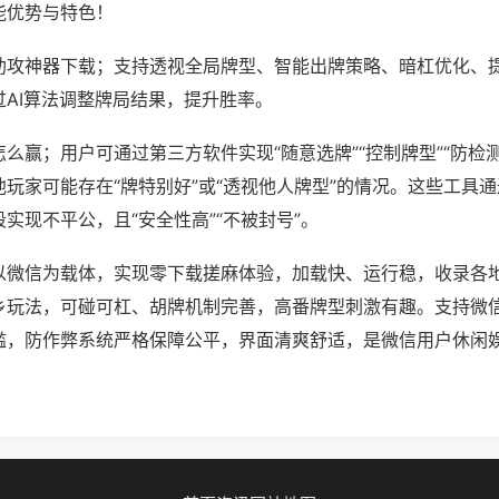
能优势与特色！
助攻神器下载；支持透视全局牌型、智能出牌策略、暗杠优化、
过AI算法调整牌局结果，提升胜率。
么赢；用户可通过第三方软件实现“随意选牌”“控制牌型”“防检
玩家可能存在“牌特别好”或“透视他人牌型”的情况。这些工具
实现不平公，且“安全性高”“不被封号”。
以微信为载体，实现零下载搓麻体验，加载快、运行稳，收录各
乡玩法，可碰可杠、胡牌机制完善，高番牌型刺激有趣。支持微
槛，防作弊系统严格保障公平，界面清爽舒适，是微信用户休闲