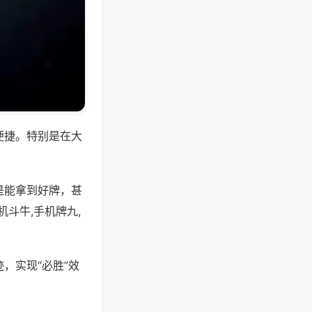
便捷。特别是在大
是能拿到好牌，甚
斗牛,手机牌九,
，实现“必胜”效
。