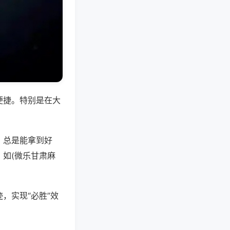
便捷。特别是在大
，总是能拿到好
如(微乐甘肃麻
，实现“必胜”效
。