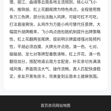
理、丽江、曲靖等云南各地主流规则，核心以飞小
鸡、推倒胡、杠上花翻尾牌为特色亮点，全程使用筒
条万三色牌，部分玩法融入风牌，可碰可杠不可吃，
打法直接爽快，幺鸡作为万能小鸡可替代任意牌，大
幅提升胡牌概率，飞小鸡点炮包赔机制提升出牌策略
性，杠上花翻两张尾牌，提前明示牌面增强对局预判
性，平胡必须自摸、大牌允许点炮，清一色、七对、
碰碰胡、龙七对等牌型番数清晰，杠上开花、清一色
翻倍加分，搭配地道云南方言配音，朴实亲切充满滇
域风情，界面简洁大气、操作流畅，真人匹配快速稳
定，亲友开黑免房卡，完美复刻云南本土搓麻氛围。
首页
资讯
网站地图