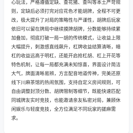
心玩法，严格遵循定缺、查花猪、查叫等本土严苛规
则，定缺后必须打完对应花色才能胡牌，全程不可更
改，极大提升了对局的策略性与严谨性，胡牌后玩家
依旧可以留在牌局中继续摸牌胡牌，分数能够持续累
加叠加，彻底打破一局一胡的传统模式，让收益上限
大幅提升，刺激感直线飙升，杠牌收益结算清晰，暗
杠的收益远高于明杠，还能开启抢杠胡、杠上开花等
特色机制，让每一局都充满未知惊喜，界面设计简洁
大气，牌面清晰易辨，方言配音地道传神，完美还原
线下川麻茶馆的热闹氛围，支持自定义房间规则，可
自由调整封顶分数、胡牌限制等细节，既能快速匹配
同城牌友实时竞技，也能邀请亲友私密对局，兼顾休
闲娱乐与轻度竞技，全方位满足不同玩家的搓麻需
求。