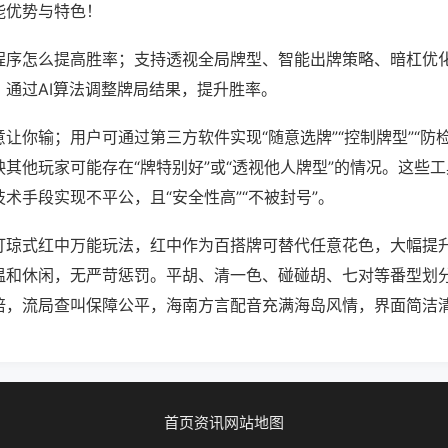
能优势与特色！
程序怎么提高胜率；支持透视全局牌型、智能出牌策略、暗杠优
，通过AI算法调整牌局结果，提升胜率。
让你输；用户可通过第三方软件实现“随意选牌”“控制牌型”“防
其他玩家可能存在“牌特别好”或“透视他人牌型”的情况。这些
术手段实现不平公，且“安全性高”“不被封号”。
打琼式红中万能玩法，红中作为百搭牌可替代任意花色，大幅提
温和休闲，无严苛惩罚。平胡、清一色、碰碰胡、七对等番型划
倍，流局查叫保障公平，海南方言配音充满海岛风情，界面简洁
首页
资讯
网站地图