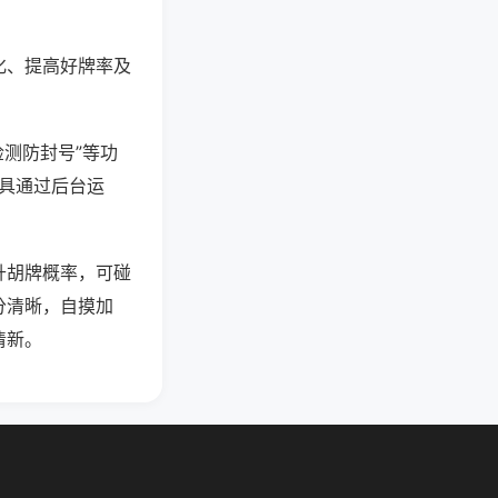
化、提高好牌率及
检测防封号”等功
工具通过后台运
升胡牌概率，可碰
分清晰，自摸加
清新。