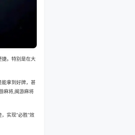
便捷。特别是在大
是能拿到好牌，甚
游麻将,闽游麻将
，实现“必胜”效
。