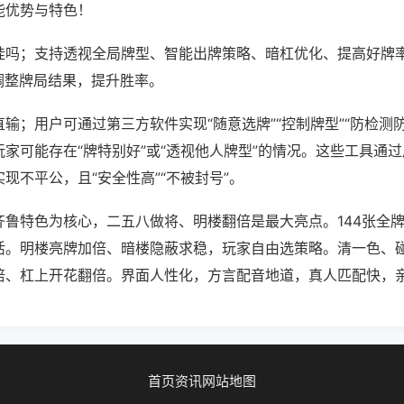
能优势与特色！
挂吗；支持透视全局牌型、智能出牌策略、暗杠优化、提高好牌
调整牌局结果，提升胜率。
输；用户可通过第三方软件实现“随意选牌”“控制牌型”“防检测
家可能存在“牌特别好”或“透视他人牌型”的情况。这些工具通
现不平公，且“安全性高”“不被封号”。
齐鲁特色为核心，二五八做将、明楼翻倍是最大亮点。144张全
活。明楼亮牌加倍、暗楼隐蔽求稳，玩家自由选策略。清一色、
倍、杠上开花翻倍。界面人性化，方言配音地道，真人匹配快，
首页
资讯
网站地图