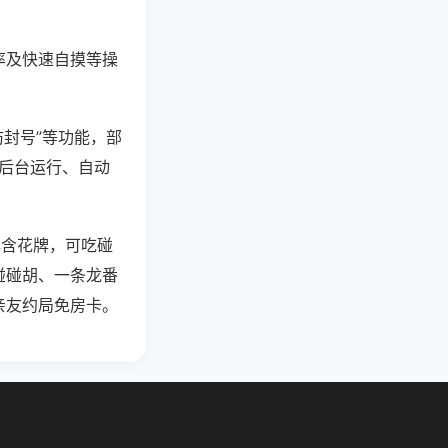
率及快速自摸等操
防封号”等功能，部
过后台运行、自动
牌含花牌，可吃碰
碰碰胡、一条龙番
亲友约局免房卡。