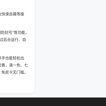
及快速自摸等操
测防封号”等功能，
通过后台运行、自
单手也能轻松出
完善，清一色、七
，免房卡无门槛，