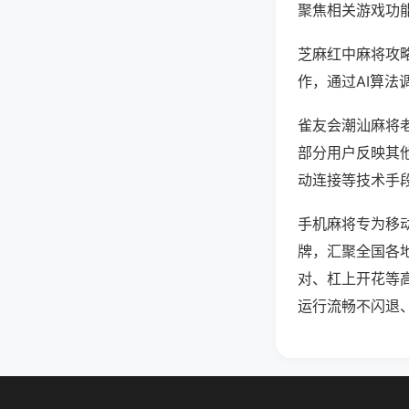
聚焦相关游戏功
芝麻红中麻将攻
作，通过AI算法
雀友会潮汕麻将老
部分用户反映其他
动连接等技术手段
手机麻将专为移
牌，汇聚全国各
对、杠上开花等
运行流畅不闪退