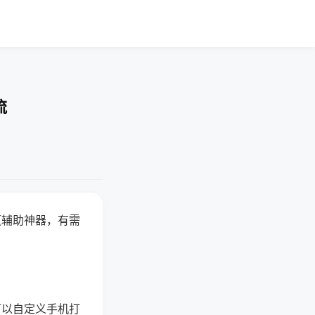
流
赢辅助神器，有需
可以自定义手机打