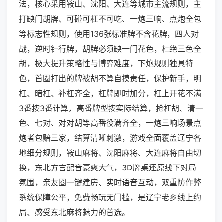
法，核心采用鞍山、沈阳、大连等城市主流规则，主
打缺门胡牌、可碰可杠不可吃、一炮三响、点炮全包
等标志性规则，使用136张标准牌不含花牌，四人对
战，逆时针行牌，胡牌必须缺一门花色，杜绝三色全
胡，极大提升策略性与博弈难度，下炮规则独具特
色，首圈打出的牌被胡不算自摸责任，保护新手，明
杠、暗杠、补杠齐全，杠牌即时加分，杠上开花不满
3番按3番计算，高番牌型按实际结算，抢杠胡、清一
色、七对、对对胡等高番役满齐全，一炮三响场景点
炮者包赔三家，结算清晰刺激，游戏全面覆盖辽宁各
地细分规则，鞍山麻将、沈阳麻将、大连麻将自由切
换，东北方言配音豪爽大气，3D牌桌还原线下对局
氛围，亲友圈一键建房、实时语音互动，双重防作弊
系统保障公平，免费畅玩无门槛，是辽宁老乡线上约
局、感受东北麻将魅力的首选。