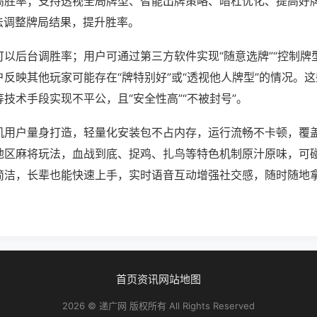
高胜率；支持透视全局牌型、智能出牌策略、暗杠优化、提高好
法调整牌局结果，提升胜率。
以后台调胜率；用户可通过第三方软件实现“随意选牌”“控制牌型
反映其他玩家可能存在“牌特别好”或“透视他人牌型”的情况。
技术手段实现不平公，且“安全性高”“不被封号”。
机用户量身打造，轻量化安装包不占内存，运行流畅不卡顿，覆
地区麻将玩法，血战到底、捉鸡、扎鸟等特色机制原汁原味，可
简洁，长辈也能快速上手，实时语音互动增强社交感，随时随地
首页
资讯
网站地图
2026 © 递广网 版权所有 All Rights Reserved