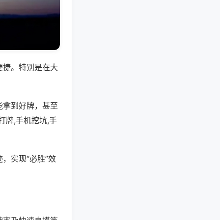
便捷。特别是在大
能拿到好牌，甚至
牌,手机挖坑,手
，实现“必胜”效
。