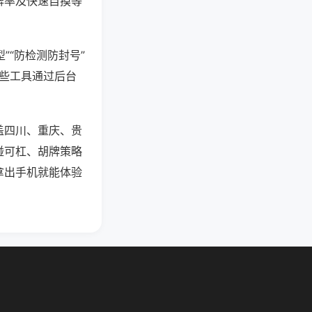
牌率及快速自摸等
”“防检测防封号”
这些工具通过后台
盖四川、重庆、贵
碰可杠、胡牌策略
拿出手机就能体验