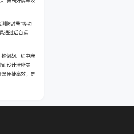
化、提高好牌率及
检测防封号”等功
工具通过后台运
、推倒胡、红中麻
牌面设计清晰美
开黑便捷高效，是