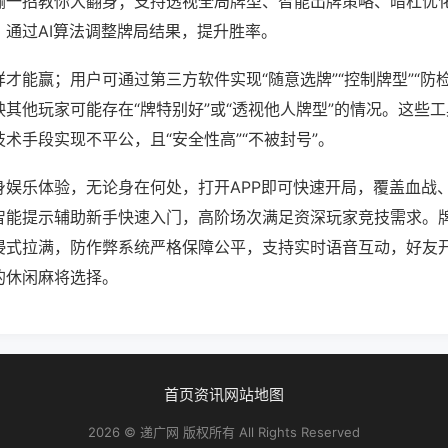
输一招教你大翻身；支持透视全局牌型、智能出牌策略、暗杠优
，通过AI算法调整牌局结果，提升胜率。
才能赢；用户可通过第三方软件实现“随意选牌”“控制牌型”“防
其他玩家可能存在“牌特别好”或“透视他人牌型”的情况。这些
术手段实现不平公，且“安全性高”“不被封号”。
身娱乐体验，无论身在何处，打开APP即可快速开局，覆盖血战
智能提示辅助新手快速入门，高阶场次满足资深玩家竞技需求。
浸式拉满，防作弊系统严格保障公平，支持实时语音互动，好友
的休闲麻将选择。
首页
资讯
网站地图
2026 © 递广网 版权所有 All Rights Reserved