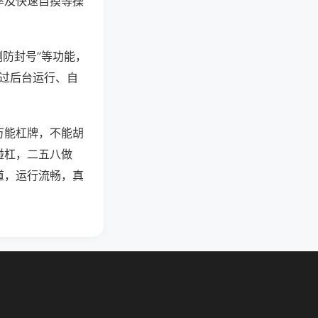
率及快速自摸等操
测防封号”等功能，
通过后台运行、自
万能杠牌，不能胡
碰杠，二五八做
道，运行流畅，真