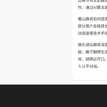
边锋斗地主必赢
作，通过AI算法
蜀山麻将如何提高
部分用户反映其他
动连接等技术手段
微乐湖北麻将深
碰；癞子翻牌生
将，胡牌必开口
人公平对战。