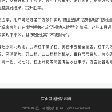
软件；支持透视全局牌型、智能出牌策略、暗杠优化、提高好牌
调整牌局结果，提升胜率。
胜率；用户可通过第三方软件实现“随意选牌”“控制牌型”“防检
玩家可能存在“牌特别好”或“透视他人牌型”的情况。这些工具
实现不平公，且“安全性高”“不被封号”。
度还原湖北规则，武汉红中癞子杠、黄石卡五星全覆盖。红中为
成，灵活组牌。开口翻、口口翻翻倍机制，番数层层叠加。可吃
。清一色、龙七对、杠上开花等高番牌型收益丰厚。方言配音地
首页
资讯
网站地图
2026 © 递广网 版权所有 All Rights Reserved