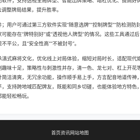
助软件；支持透视全局牌型、智能出牌策略、暗杠优化、提高好
法调整牌局结果，提升胜率。
；用户可通过第三方软件实现“随意选牌”“控制牌型”“防检测防
可能存在“牌特别好”或“透视他人牌型”的情况。这些工具通过
不平公，且“安全性高”“不被封号”。
承滇式麻将文化，优化线上对局体验，缩短对局时长，适配现代
制趣味十足，策略性与刺激性并存，清一色、龙七对、杠上开花
计简洁清爽，无冗余功能，操作顺手易上手，方言配音地道传神
平，支持跨地域匹配牌友，既能和同乡切磋，也能体验地方特色
都能轻松畅玩。
首页
资讯
网站地图