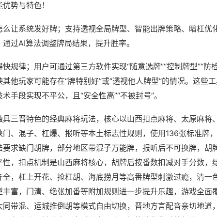
能优势与特色！
怎么让系统发好牌；支持透视全局牌型、智能出牌策略、暗杠优
，通过AI算法调整牌局结果，提升胜率。
快规律；用户可通过第三方软件实现“随意选牌”“控制牌型”“防
其他玩家可能存在“牌特别好”或“透视他人牌型”的情况。这些
术手段实现不平公，且“安全性高”“不被封号”。
独具三晋特色的经典麻将玩法，核心以山西扣点麻将、太原麻将
缺门、混子、杠爆、报听等本土标志性规则，使用136张标准牌
法要求缺门胡牌，部分地区带混子万能牌，报听后不可换牌，胡
平性，扣点机制是山西麻将核心，胡牌后按番数扣减对手分数，
齐全，杠上开花、抢杠胡、海底捞月等高番牌型刺激过瘾，清一
型丰富，门清、绝张加番等附加规则进一步提升乐趣，游戏全面
大同带混、运城推倒胡等模式自由切换，晋地方言配音亲切地道，