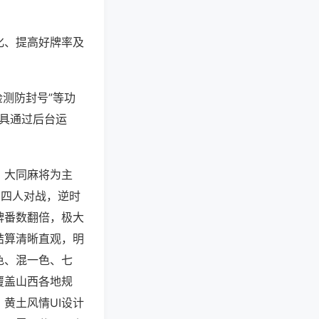
化、提高好牌率及
检测防封号”等功
工具通过后台运
、大同麻将为主
，四人对战，逆时
牌番数翻倍，极大
结算清晰直观，明
色、混一色、七
覆盖山西各地规
黄土风情UI设计