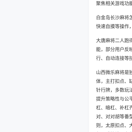
聚焦相关游戏功
白金岛长沙麻将
快速自摸等操作
大唐麻将二人跑得
能，部分用户反映
行、自动连接等技
山西微乐麻将是
体，主打扣点、
针行牌，多数玩
提升策略性与公
杠、暗杠、补杠
对、对对胡等番
则，太原扣点、