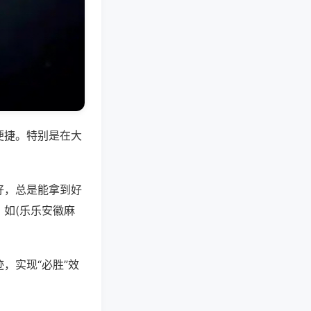
便捷。特别是在大
好，总是能拿到好
如(乐乐安徽麻
，实现“必胜”效
。