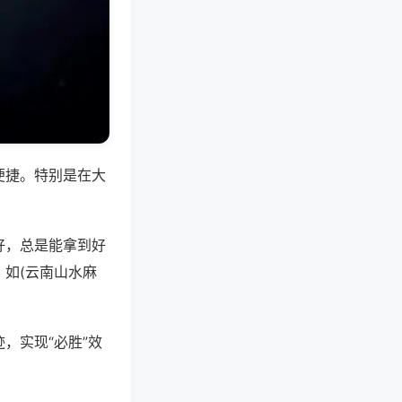
便捷。特别是在大
好，总是能拿到好
如(云南山水麻
，实现“必胜”效
。