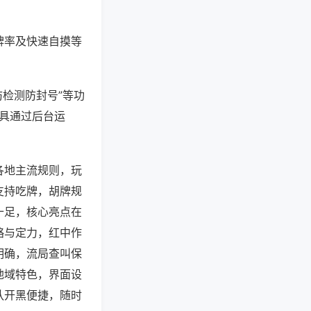
牌率及快速自摸等
防检测防封号”等功
工具通过后台运
各地主流规则，玩
支持吃牌，胡牌规
十足，核心亮点在
略与定力，红中作
明确，流局查叫保
地域特色，界面设
队开黑便捷，随时