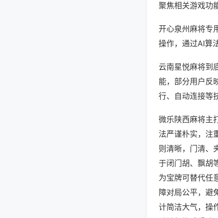
聚焦相关游戏功
开心泉州麻将专
操作，通过AI算
云南星悦麻将到底
能，部分用户反映
行、自动连接等技
微乐陕西麻将主
法严谨朴实，注
则清晰，门清、
于闭门胡、飘胡
为宝牌可替代任
障对局公平，避
计简洁大气，操