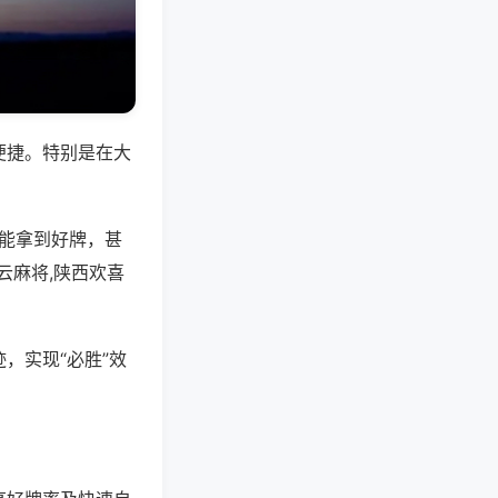
便捷。特别是在大
是能拿到好牌，甚
云麻将,陕西欢喜
，实现“必胜”效
。