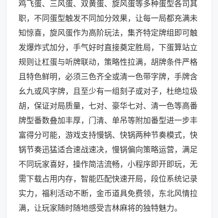
鸡飞蛋、三风蛋、双黄蛋、旋风蛋等多种蛋型各司其
职，不同蛋型触发不同加分效果，让每一局都充满未
知惊喜，旋风蛋作为高阶玩法，集齐特定牌组即可触
发爆炸式加分，手气好时直接奠定胜局，下蛋算站立
规则让杠蛋与听牌联动，策略性拉满，胡牌条件严格
且特色鲜明，必须三色齐全或清一色带字牌，手牌含
幺九或风字牌，且至少有一组刻子或对子，杜绝垃圾
胡，保证对局质量，七对、豪华七对、清一色等高番
牌型番数叠加丰厚，门清、单吊等附加番型进一步丰
富得分可能，游戏支持慢锅、快锅两种节奏模式，快
锅节奏迅猛适合速战速决，慢锅偏向策略运营，满足
不同玩家喜好，操作简洁流畅，小程序即开即玩，无
需下载占用内存，智能匹配快速开局，段位系统记录
实力，福利活动不断，金币道具免费领，东北风情拉
满，让玩家随时随地感受吉林麻将的独特魅力。