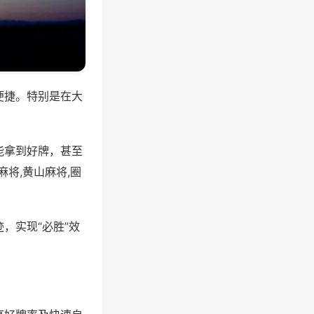
便捷。特别是在大
能拿到好牌，甚至
将,黄山麻将,圈
，实现“必胜”效
。