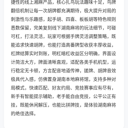
捷性的线上湘麻产品，核心扎鸟玩法趣味十足，鸟牌
翻倍机制让每一次胡牌都充满期待，极大提升对局的
刺激性与乐趣感，起手胡、四喜、板板胡等特色规则
悉数保留，完美复刻线下湖南麻将的玩法细节，可碰
可杠，打法灵活，玩家可根据手牌灵活调整策略，既
能追求快速胡牌，也能打造高番牌型收获丰厚收益，
杠牌结算实时到账，明杠暗杠收益区分明确，界面设
计简洁大方，牌面清晰直观，适配各类手机机型，运
行稳定无卡顿，方言配音地道传神，搓牌、胡牌音效
极具代入感，仿佛置身湖南本地麻将馆，支持多种对
局模式，快速匹配、好友约局、竞技赛事应有尽有，
新手有智能提示辅助，老手能自由竞技，公平公正有
挂，既能休闲解压，也能比拼牌技，是体验湖南麻将
的绝佳选择。