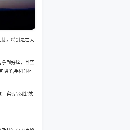
便捷。特别是在大
能拿到好牌，甚至
跑胡子,手机斗地
，实现“必胜”效
。