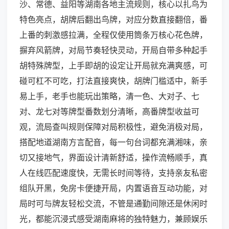
沙、常德、益阳等湖南各地主流规则，核心以扎鸟为
特色亮点，胡牌后翻出鸟牌，对应分数直接翻倍，番
上番的刺激感拉满，全程仅使用筒条万核心花色牌，
摒弃风箭牌，对局节奏轻快灵动，开局自带多种起手
胡特殊牌型，上手即胡的设定让开局就充满爽感，可
碰可杠不可吃，打法直接爽快，胡牌门槛适中，新手
易上手，老手也能玩出策略，清一色、大对子、七
对、龙七对等牌型番数划分清晰，高番牌型收益可
观，流局查叫规则保障对局积极性，避免消极对局，
搭配地道湖南方言配音，每一句台词都充满湘味，亲
切又接地气，界面设计清新舒适，操作流畅顺手，真
人在线匹配速度快，无需长时间等待，支持亲友私密
组队开黑，免房卡便捷开局，内置语音互动功能，对
局时可与牌友轻松交流，不管是通勤间隙还是休闲时
光，都能沉浸式感受湖南麻将的独特魅力，兼顾娱乐