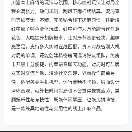
川渝本土麻将的玩法与氛围，核心血战玩法让对局全
程充满张力，缺门规则、刮风下雨杠牌结算、流局查
叫等细节无一不精，完美贴合线下搓麻习惯，还新增
红中癞子特色变体玩法，红中可作为万能牌替代任意
花色，大幅提升胡牌概率，让对局节奏更轻快，趣味
感更足，支持多人实时在线匹配，真人对战告别人机
对局的单调，还能创建私密房间邀请好友组队，免房
卡开黑十分便捷，内置语音聊天功能，对局时可与牌
友实时交流互动，增添社交乐趣，界面操作简单易
懂，适配各类手机机型，运行流畅不卡顿，牌面设计
清晰直观，就算长时间对局也不会觉得视觉疲劳，兼
顾娱乐性与竞技性，既能休闲解压，也能比拼牌技，
是一款兼具地道性与实用性的线上川麻产品。