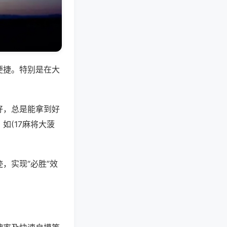
便捷。特别是在大
好，总是能拿到好
如(17麻将大菠
，实现“必胜”效
。