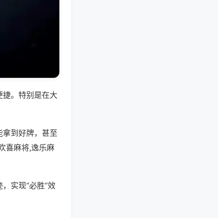
便捷。特别是在大
能拿到好牌，甚至
欢喜麻将,逸乐麻
，实现“必胜”效
。