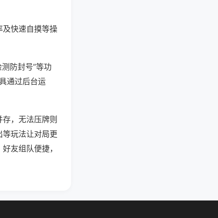
率及快速自摸等操
检测防封号”等功
工具通过后台运
并存，无法压牌则
出等玩法让对局更
，好友组队便捷，