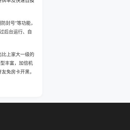
好牌率及快速自摸
测防封号”等功能，
通过后台运行、自
出比上家大一级的
牌型丰富，加倍机
好友免房卡开黑，