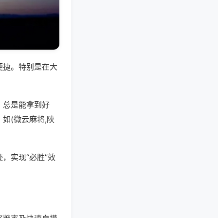
便捷。特别是在大
，总是能拿到好
如(微云麻将,陕
，实现“必胜”效
。