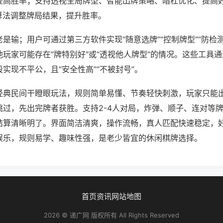
提高胜率；支持透视全局牌型、智能出牌策略、暗杠优化、提高
算法调整牌局结果，提升胜率。
是输；用户可通过第三方软件实现“随意选牌”“控制牌型”“防检
玩家可能存在“牌特别好”或“透视他人牌型”的情况。这些工具
实现不平公，且“安全性高”“不被封号”。
经典民间干瞪眼玩法，规则简单易懂、节奏轻快刺激，玩家只能
跳过，先出完牌者获胜。支持2-4人对局，炸弹、顺子、连对等
结算清晰明了。界面简洁清爽，操作流畅，真人匹配快速稳定，
娱乐，规则易学、趣味性强，是老少皆宜的休闲棋牌选择。
首页
资讯
网站地图
2026 © 递广网 版权所有 All Rights Reserved