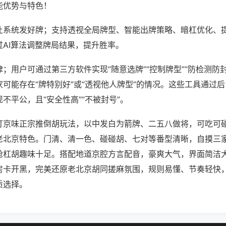
能优势与特色！
让系统发好牌；支持透视全局牌型、智能出牌策略、暗杠优化、
过AI算法调整牌局结果，提升胜率。
；用户可通过第三方软件实现“随意选牌”“控制牌型”“防检测防
可能存在“牌特别好”或“透视他人牌型”的情况。这些工具通过
不平公，且“安全性高”“不被封号”。
打京味正宗推倒胡玩法，以中发白为箭牌、二五八做将，可吃可
老北京特色。门清、清一色、碰碰胡、七对等番型清晰，自摸三
抢杠胡趣味十足。搭配地道京腔方言配音，豪爽大气，界面简洁
房卡开黑，完美还原老北京胡同搓麻氛围，规则易懂、节奏轻快
质选择。