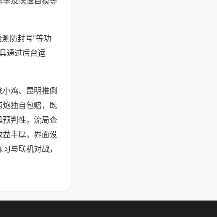
牌率及快速自摸等
检测防封号”等功
工具通过后台运
飞小鸡、昆明推倒
点炮独自包赔，既
具预判性，流局查
收益丰厚，界面设
练习与联机对战，