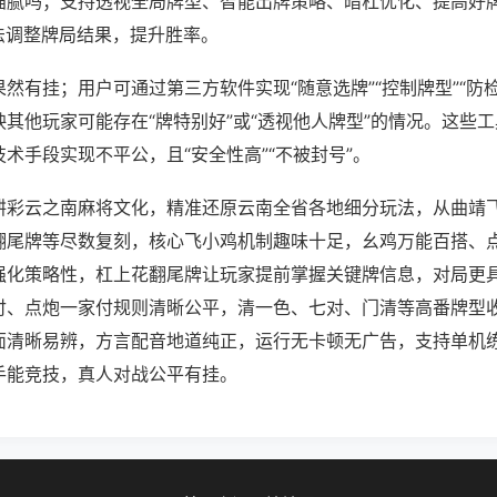
猫腻吗；支持透视全局牌型、智能出牌策略、暗杠优化、提高好
法调整牌局结果，提升胜率。
然有挂；用户可通过第三方软件实现“随意选牌”“控制牌型”“防
其他玩家可能存在“牌特别好”或“透视他人牌型”的情况。这些
术手段实现不平公，且“安全性高”“不被封号”。
耕彩云之南麻将文化，精准还原云南全省各地细分玩法，从曲靖
翻尾牌等尽数复刻，核心飞小鸡机制趣味十足，幺鸡万能百搭、
强化策略性，杠上花翻尾牌让玩家提前掌握关键牌信息，对局更
付、点炮一家付规则清晰公平，清一色、七对、门清等高番牌型
面清晰易辨，方言配音地道纯正，运行无卡顿无广告，支持单机
手能竞技，真人对战公平有挂。