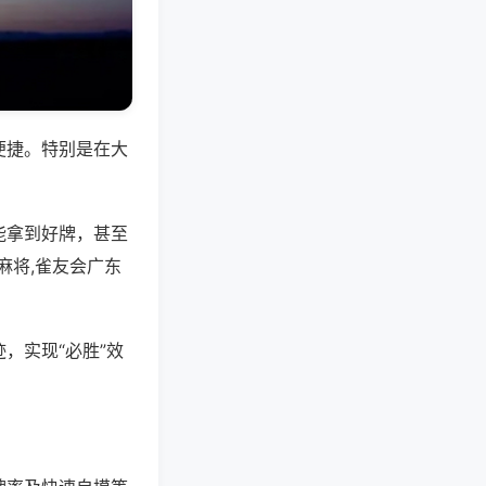
便捷。特别是在大
能拿到好牌，甚至
麻将,雀友会广东
，实现“必胜”效
。