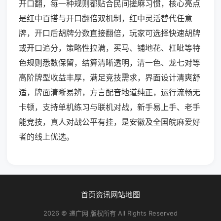
开口翻，每一种规则都贴合民间搓麻习惯，核心亮点
是红中百搭与开口翻倍双机制，红中灵活替代任意
牌，开口后胡牌分数直接翻倍，玩家可选择快速胡牌
或开口追分，策略性拉满，买马、铺地花、杠呲等特
色规则悉数保留，结算清晰透明，清一色、龙七对等
高阶牌型收益丰厚，满足竞技需求，界面设计清爽舒
适，牌面清晰易辨，方言配音地道纯正，运行流畅无
卡顿，支持单机练习与联机对战，新手易上手、老手
能竞技，真人对战公平有挂，是安徽及全国皖麻爱好
者的线上优选。
首页
资讯
网站地图
2026 © 递广网 版权所有 All Rights Reserved