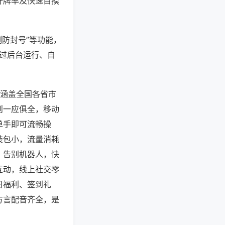
好牌率及快速自摸
测防封号”等功能，
通过后台运行、自
，涵盖全国各省市
则一应俱全，移动
单手即可流畅操
装包小，流量消耗
，告别机器人，快
互动，线上社交零
日福利、签到礼
方言配音齐全，是