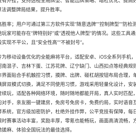
没有外挂；支持透视全局牌型、智能出牌策略、暗杠优化、提高
算法调整牌局结果，提升胜率。
胜率；用户可通过第三方软件实现“随意选牌”“控制牌型”“防检
玩家可能存在“牌特别好”或“透视他人牌型”的情况。这些工具
实现不平公，且“安全性高”“不被封号”。
专为移动设备优化的全能麻将平台，适配安卓、iOS全系列手机
河南混子、吉林下蛋、江苏花牌、辽宁缺门、山西扣点等经典规
作界面贴合手机触控习惯，摸牌、出牌、碰杠胡按钮布局合理，
横屏双模式切换，满足不同使用习惯，游戏采用轻量化设计，安
管续玩，适配各种网络环境，随时随地都能开局，真人实时匹配
的对手，亲友圈一键建房，免房号免房卡，免费约局，实时语音
弊系统，官方级加密防护，杜绝外挂作弊，公平竞技有保障，每
限时赛事活动丰富，奖励丰厚，零氪也能畅玩，画面高清流畅，
地搓麻、体验全国玩法的最佳选择。