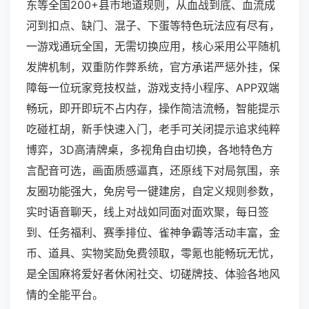
东等全国200+县市地道规则，从血战到底、血流成
河到扣点、缺门、混子、下蛋等特色玩法应有尽有，
一游戏通玩全国，无需切换应用，核心采用公平随机
发牌机制，双重防作弊系统，官方承诺严惩外挂，保
障每一位玩家竞技权益，游戏支持小程序、APP双端
畅玩，即开即玩不占内存，操作简洁流畅，智能提示
吃碰杠胡，新手快速入门，老手可关闭提示追求纯粹
博弈，3D高清牌桌，多视角自由切换，各地特色方
言配音可选，画面质感逼真，还原线下对局氛围，亲
友圈功能强大，免房号一键建房，自定义规则参数，
实时语音聊天，线上对战如同面对面欢聚，每日签
到、任务福利、赛季排位、雀神争霸等活动丰富，金
币、道具、实物奖励免费领取，零氪也能畅玩无忧，
是全国麻将爱好者休闲社交、切磋牌技、体验各地风
情的全能平台。