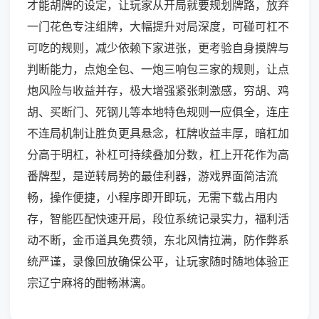
才能胡牌的设定，让玩家从开局就要规划牌路，放弃
一门花色专注组牌，大幅提升对局深度，可碰可杠不
可吃的规则，减少依赖下家进张，更考验自身摸牌与
判断能力，点炮全包、一炮三响包三家的规则，让点
炮风险与收益并存，极大增强紧张刺激感，穷胡、鸡
胡、买断门、死钢儿等本地特色规则一应俱全，连庄
不连局机制让胜负更具悬念，杠牌收益丰厚，暗杠加
分高于明杠，补杠可持续叠加分数，杠上开花作为高
番牌型，是逆转局势的最佳利器，游戏界面简洁流
畅，操作便捷，小程序即开即玩，无需下载占用内
存，智能匹配快速开局，段位系统记录实力，福利活
动不断，金币道具免费领，东北风情拉满，防作弊系
统严谨，录像回放确保公平，让玩家随时随地体验正
宗辽宁麻将的酣畅淋漓。