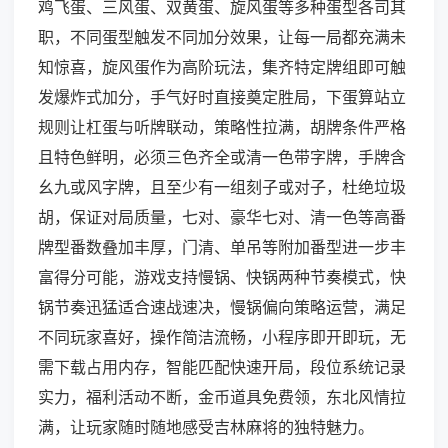
鸡飞蛋、三风蛋、双黄蛋、旋风蛋等多种蛋型各司其
职，不同蛋型触发不同加分效果，让每一局都充满未
知惊喜，旋风蛋作为高阶玩法，集齐特定牌组即可触
发爆炸式加分，手气好时直接奠定胜局，下蛋算站立
规则让杠蛋与听牌联动，策略性拉满，胡牌条件严格
且特色鲜明，必须三色齐全或清一色带字牌，手牌含
幺九或风字牌，且至少有一组刻子或对子，杜绝垃圾
胡，保证对局质量，七对、豪华七对、清一色等高番
牌型番数叠加丰厚，门清、单吊等附加番型进一步丰
富得分可能，游戏支持慢锅、快锅两种节奏模式，快
锅节奏迅猛适合速战速决，慢锅偏向策略运营，满足
不同玩家喜好，操作简洁流畅，小程序即开即玩，无
需下载占用内存，智能匹配快速开局，段位系统记录
实力，福利活动不断，金币道具免费领，东北风情拉
满，让玩家随时随地感受吉林麻将的独特魅力。